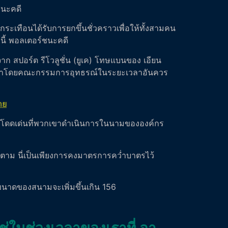
ชนะคดี
ันกระเทือนได้รับการยกขึ้นชั่วคราวเพื่อให้ทั้งสามคน
นี้ พอลเตอร์ชนะคดี
จาก สปอร์ต รีโวลูชั่น (ยูเค) โทษแบนของ เอียน
งพวกเขาโดยคณะกรรมการอุทธรณ์ในระยะเวลาอันควร
้าย
ี่โดดเด่นที่พวกเขาดำเนินการในนามขององค์กร
ก็ตาม นี่เป็นเพียงการคงมาตรการคว่ำบาตรไว้
ขนาดของสนามจะเพิ่มขึ้นเกิน 156
่ใช่ในช่วงเวลาของเราที่ อา