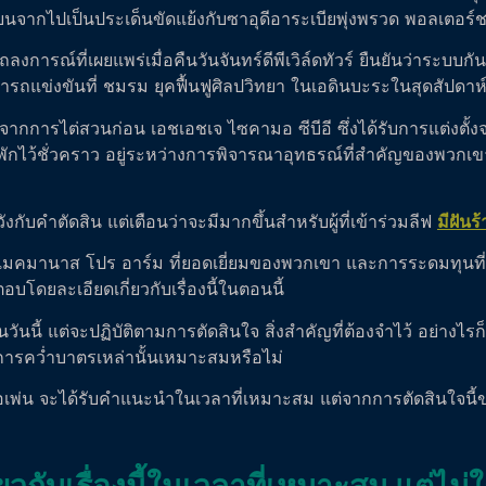
่ยนจากไปเป็นประเด็นขัดแย้งกับซาอุดีอาระเบียพุ่งพรวด พอลเตอร์
ลงการณ์ที่เผยแพร่เมื่อคืนวันจันทร์ดีพีเวิล์ดทัวร์ ยืนยันว่าระบบก
รถแข่งขันที่ ชมรม ยุคฟื้นฟูศิลปวิทยา ในเอดินบะระในสุดสัปดาห์
จากการไต่สวนก่อน เอชเอชเจ ไซคามอ ซีบีอี ซึ่งได้รับการแต่งตั้ง
 ถูกพักไว้ชั่วคราว อยู่ระหว่างการพิจารณาอุทธรณ์ที่สำคัญขอ
ดหวังกับคำตัดสิน แต่เตือนว่าจะมีมากขึ้นสำหรับผู้ที่เข้าร่วมลีฟ
มีฝันร
น แมคมานาส โปร อาร์ม ที่ยอดเยี่ยมของพวกเขา และการระดมทุนท
ดยละเอียดเกี่ยวกับเรื่องนี้ในตอนนี้
นี้ แต่จะปฏิบัติตามการตัดสินใจ สิ่งสำคัญที่ต้องจำไว้ อย่างไร
การคว่ำบาตรเหล่านั้นเหมาะสมหรือไม่
พ่น จะได้รับคำแนะนำในเวลาที่เหมาะสม แต่จากการตัดสินใจนี้
่ยวกับเรื่องนี้ในเวลาที่เหมาะสม แต่ไม