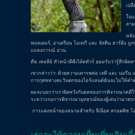
เปลี
ในแถ
สามา
หลัง
พอลเตอร์, อาเดรียน โอเทกี และ จัสติน ฮาร์ดิง
แถลงการณ์ อ่าน.
คีธ เพลลีย์ หัวหน้าดีพีเวิล์ดทัวร์ ยอมรับว่ารู้สึกผิ
เขากล่าวว่า: ด้วยความเคารพต่อ เจพี และ นอรี
การกุศลทางตะวันตกของไอร์แลนด์ฉันจะไม่ให้คำตอบโ
ผมจะบอกว่าเราผิดหวังกับผลของการพิจารณาคดีในวัน
ระหว่างรอการพิจารณาอุทธรณ์ของผู้เล่นว่ามาตร
การแต่งหน้าของสนามสำหรับ จีเนียส สกอตติช โอเ
เราจะให้ความเห็นเพิ่มเติมเกี