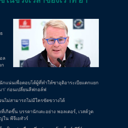
ีธ
พอล
วก
แน่นเพื่อตอบโต้ผู้ที่ทำให้ซาอุดิอาระเบียแตกแยก
มมา’ ก่อนเปลี่ยนลีฟกอล์ฟ
ายจนไม่สามารถไม่มีใครขัดขวางได้
ที่เกิดขึ้น บรรดานักเตะอย่าง พอลเตอร์, เวสต์วูด
ใน พีจีเอทัวร์