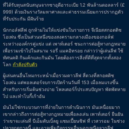
ที่ได้รับทุนสนับสนุนจากซาอุดีอาระเบีย 1.2 พันล้านดอลลาร์ (£
999) ด้วยเงินรางวัลมหาศาลและค่าธรรมเนียมการปรากฏตัว
ที่รับประกัน มีฝันร้าย
นักกอล์ฟลีฟ ถูกห้ามไม่ให้แข่งขันในรายการ จีเนียสสกอตติช
โอเพ่น ซึ่งเป็นส่วนหนึ่งของสงครามกลางเมืองของกอล์ฟ
ระหว่างองค์กรคู่แข่ง แต่ เพาท์เตอร์ ชนะการต่อสู้ทางกฎหมาย
เพื่อรวมเข้าไปในสนาม รอรี่ แมคอิทรอย กล่าวว่าผู้เล่นลีฟ ใช้
ทัศนคติ กินเค้กและกินมัน โดยต้องการสิ่งที่ดีที่สุดจากทั้งสอง
โลก
กำลังปรับตัว
ผู้เล่นคนอื่นโหมกระหน่ำเมื่อรวมดาวลีฟ สี่ดวงที่สกอตติช
โอเพ่น แต่พอลเตอร์จบการเปิดร้านวันที่ 153 เมื่อลมแรงขึ้น
สำหรับการเริ่มต้นช่วงบ่าย โพลเตอร์ก็ประสบปัญหา พัตพัตหาย
ไป และทำโบกี้เก้าอัน
มันไม่ใช่กระบวนการที่ง่ายในการดำเนินการ มันเหนื่อยมาก
เขากล่าวถึงการต่อสู้ทางกฎหมายเพื่อลงเล่น เพาท์เตอร์ ยืนยัน
ว่าเขาจะเล่นที่ บีเอ็มดับเบิ้ลยู แชมเปี้ยนชิฟ ที่ เวสวรอม ในช่วง
ปลายฤดูกาลนี้ และอาจเพิ่มกิจกรรมอื่นนอกเหนือจากลีฟ