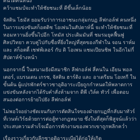
คนใดคนหนึ่ง
คว้าแชมป์จะทำให้ชัยชนะที่ ดีขึ้นเล็กน้อย
จัสติน โธมัส ยอมรับว่าการเอาชนะกลุ่มกบฏ ลีฟกอล์ฟ คนหนึ่ง
ในการแข่งขันสก็อตติช โอเพ่นในสัปดาห์นี้ จะทำให้ชัยชนะที่
หอมหวานยิ่งขึ้นไปอีก โทมัส ประเดิมมันที่ ชมรมยุคฟื้นฟู
ศิลปวิทยา ควบคู่ไปกับชื่อที่ยิ่งใหญ่ที่สุดของกีฬาใน จอน ราห์ม
และ สก็อตตี้ เชฟฟ์เลอร์ กับ ดิ โอเพน แชมเปียนชิพ ในอีกไม่กี่
สัปดาห์ข้างหน้า
นอกจากนี้ ในสนามยังมีสมาชิก ลีฟกอล์ฟ สี่คนใน เอียน พอล
เตอร์, แบรนเดน เกรซ, จัสติน ฮาร์ดิง และ อาเดรียน โอเทกี ใน
ขั้นต้น ผู้แปรพักตร์ชาวซาอุดิอาระเบียถูกกำหนดให้พลาดการ
แข่งขันหลังจากได้รับคำสั่งห้ามจาก ดีพี เวิล์ด ทัวร์ เพื่อตอบ
สนองต่อการย้ายไปยัง ลีฟกอล์ฟ
ไม่พอใจอย่างชัดเจนกับการตัดสินใจของฝ่ายกบฏที่กลับมาทัวร์
ที่เวนท์เวิร์ธด้วยการต่อสู้ทางกฎหมาย ซึ่งในที่สุดก็พิสูจน์แล้วว่า
ประสบความสำเร็จเมื่อการพักงานของพวกเขาถูกพลิกคว่ำ
เรื่องราวเกี่ยวกับลีกซาอุดิอาระเบียได้ก่อให้เกิด