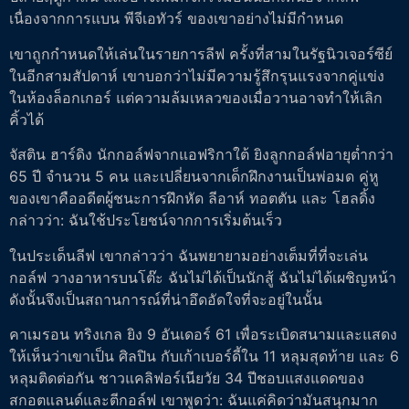
เนื่องจากการแบน พีจีเอทัวร์ ของเขาอย่างไม่มีกำหนด
เขาถูกกำหนดให้เล่นในรายการลีฟ ครั้งที่สามในรัฐนิวเจอร์ซีย์
ในอีกสามสัปดาห์ เขาบอกว่าไม่มีความรู้สึกรุนแรงจากคู่แข่ง
ในห้องล็อกเกอร์ แต่ความล้มเหลวของเมื่อวานอาจทำให้เลิก
คิ้วได้
จัสติน ฮาร์ดิง นักกอล์ฟจากแอฟริกาใต้ ยิงลูกกอล์ฟอายุต่ำกว่า
65 ปี จำนวน 5 คน และเปลี่ยนจากเด็กฝึกงานเป็นพ่อมด คู่หู
ของเขาคืออดีตผู้ชนะการฝึกหัด ลีอาห์ ทอตตัน และ โฮลดิ้ง
กล่าวว่า: ฉันใช้ประโยชน์จากการเริ่มต้นเร็ว
ในประเด็นลีฟ เขากล่าวว่า ฉันพยายามอย่างเต็มที่ที่จะเล่น
กอล์ฟ วางอาหารบนโต๊ะ ฉันไม่ได้เป็นนักสู้ ฉันไม่ได้เผชิญหน้า
ดังนั้นจึงเป็นสถานการณ์ที่น่าอึดอัดใจที่จะอยู่ในนั้น
คาเมรอน ทริงเกล ยิง 9 อันเดอร์ 61 เพื่อระเบิดสนามและแสดง
ให้เห็นว่าเขาเป็น ศิลปิน กับเก้าเบอร์ดี้ใน 11 หลุมสุดท้าย และ 6
หลุมติดต่อกัน ชาวแคลิฟอร์เนียวัย 34 ปีชอบแสงแดดของ
สกอตแลนด์และตีกอล์ฟ เขาพูดว่า: ฉันแค่คิดว่ามันสนุกมาก