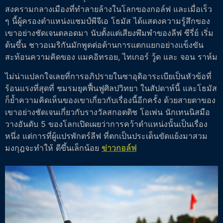
สงครามกลางเมืองที่ทำลายล้างในโลกของกอล์ฟ และเมื่อเร็ว
ๆ นี้ผู้ครองตำแหน่งแชมป์พีจีเอ โธมัส ได้แสดงความรู้สึกของ
เขาอย่างชัดเจนตลอดมา นับตั้งแต่เสียงพึมพำของลีฟ ซีรี่ย์ เริ่ม
ต้นขึ้น ชาวอเมริกันมักพูดต่อต้านการแตกแยกอย่างแข็งขัน
สะท้อนความคิดของ แมคอิทรอย, ไทเกอร์ วู้ด และ จอน ราห์ม
ไม่น่าแปลกใจเลยที่การอภิปรายในซาอุดิอาระเบียเป็นหัวข้อที่
ร้อนแรงที่สุดที่ ชมรมยุคฟื้นฟูศิลปวิทยา ในสัปดาห์นี้ และโธมัส
ก็ย้ำความคิดเห็นของเขาเกี่ยวกับเรื่องนี้อีกครั้ง ด้วยสายตาของ
เขาอย่างชัดเจนเกี่ยวกับรางวัลสกอตติช โอเพ่น นักเทนนิสมือ
วางอันดับ 5 ของโลกเปิดเผยว่าการคว้าตำแหน่งนั้นเป็นเรื่อง
หนึ่ง แต่การที่ผู้แปรพักตร์ลีฟ ที่ตกเป็นประเด็นขัดแย้งมาสวม
มงกุฎจะทำให้ ดีขึ้นเล็กน้อย
ข่าวกอล์ฟ