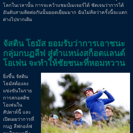
โลกในเวลานั้น การจะคว้าแชมป์เมเจอร์ได้ ชัดเจนว่าการได้
อันดับสามติดต่อกันนั้นยอดเยี่ยมมาก ฉันไม่คิดว่าครั้งนี้จะแตก
ต่างไปจากเดิม
จัสติน โธมัส ยอมรับว่าการเอาชนะ
กลุ่มกบฏลีฟ สู่ตำแหน่งสก็อตแลนด์
โอเพ่น จะทำให้ชัยชนะที่หอมหวาน
ยิ่งขึ้น จัสติน
โธมัสต้องลง
แข่งขันในราย
การสกอตติช
โอเพ่นใน
สัปดาห์นี้ และ
เปิดเผยว่าการที่
กบฏ ลีฟกอล์ฟ