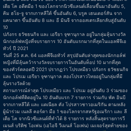
เดีย โค อดีตมือ 1 ของโลกจากนิวซีแลนด์เลื่อนขึ้นมาอันดับ 5,
คิม ฮโย-จู จากเกาหลีใต้ ขึ้นอันดับ 6, บรูค เฮนเดอร์สัน จาก
แคนาดา ขึ้นอันดับ 8 และ อี มินจี จากออสเตรเลียกลับสู่อันดับ
10
ปภังกร ธวัชธนกิจ และ เอรียา จุฑานุกาล อยู่ในกลุ่มลุ้นรางวัล
นักกอล์ฟหญิงที่จบรายการ 10 อันดับแรกมากที่สุดในแอลพีจีเอ
ทัวร์ ปี 2021
วันที่ 25 ส.ค. 64 แอลพีจีเอทัวร์ สรุปอันดับล่าสุดของนักกอล์ฟ
หญิงที่มีลุ้นคว้ารางวัลจบรายการในอันดับท็อป 10 มากที่สุด
ของทัวร์ตลอดปี 2021 ปรากฏว่า โปรเหมียว ปภังกร ธวัชธนกิจ
และ โปรเม เอรียา จุฑานุกาล สองโปรสาวไทยอยู่ในกลุ่มที่มี
ลุ้นรางวัลด้วย
สถานการณ์ล่าสุด โปรเหมียว และ โปรเม อยู่อันดับ 3 ร่วมของ
นักกอล์ฟที่ติดอยู่ใน 10 อันดับแรก 7 รายการ ร่วมกับ พัค อินบี
จากเกาหลีใต้ และ แดเนียล คัง โปรสาวชาวอเมริกัน ตามหลัง
ผู้นำร่วม เนลลี คอร์ดา มือ 1 ของโลกจากสหรัฐอเมริกา และ ลี
เดีย โค จากนิวซีแลนด์ที่ทำได้ 8 รายการ หลังสิ้นสุดรายการวี
เมนส์ บริติช โอเพ่น (เอไอจี วีเมนส์ โอเพ่น) เมเจอร์สุดท้ายของ