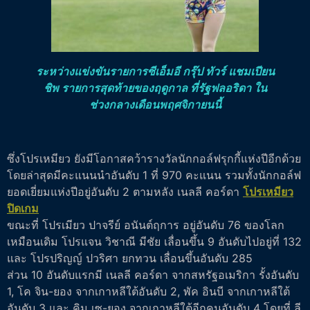
ระหว่างแข่งขันรายการซีเอ็มอี กรุ๊ป ทัวร์ แชมเปียน
ชิพ รายการสุดท้ายของฤดูกาล ที่รัฐฟลอริดา ใน
ช่วงกลางเดือนพฤศจิกายนนี้
ซึ่งโปรเหมียว ยังมีโอกาสคว้ารางวัลนักกอล์ฟรุกกี้แห่งปีอีกด้วย
โดยล่าสุดมีคะแนนนำอันดับ 1 ที่ 970 คะแนน รวมทั้งนักกอล์ฟ
ยอดเยี่ยมแห่งปีอยู่อันดับ 2 ตามหลัง เนลลี คอร์ดา
โปรเหมียว
ปิดเกม
ขณะที่ โปรเมียว ปาจรีย์ อนันต์ฤการ อยู่อันดับ 76 ของโลก
เหมือนเดิม โปรแจน วิชาณี มีชัย เลื่อนขึ้น 9 อันดับไปอยู่ที่ 132
และ โปรปริญญ์ ปวริศา ยกทวน เลื่อนขึ้นอันดับ 285
ส่วน 10 อันดับแรกมี เนลลี คอร์ดา จากสหรัฐอเมริกา รั้งอันดับ
1, โค จิน-ยอง จากเกาหลีใต้อันดับ 2, พัค อินบี จากเกาหลีใต้
อันดับ 3 และ คิม เซ-ยอง จากเกาหลีใต้อีกคนอันดับ 4 โดยที่ ลี