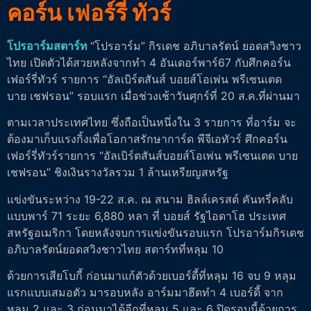
คอร์น เฟอร์รี่ ทัวร์
โปรอาร์มสตาร์ท
“โปรอาร์ม” กิรเดช อภิบาลรัตน์ ยอดสวิงชาว
ไทย เปิดตัวได้สวยหลังจากทำ 4 อันเดอร์พาร์67 กับศึกคอร์น
เฟอร์รี่ทัวร์ รายการ “อัลเบิร์ตสันส์ บอยส์โอเพ่น พรีเซนเตด
บาย เชฟรอน” รอบแรก เมื่อช่วงเช้าวันศุกร์ที่ 20 ส.ค.ที่ผ่านมา
ตามเวลาประเทศไทย ซึ่งถือเป็นหนึ่งใน 3 รายการ ที่อาร์ม จะ
ต้องมาเก็บแรงกิ้งเพื่อโอกาสรักษาการ์ด พีจีเอทัวร์ ศึกคอร์น
เฟอร์รี่ทัวร์รายการ “อัลเบิร์ตสันส์บอยส์โอเพ่น พรีเซนเตด บาย
เชฟรอน” ชิงเงินรางวัลรวม 1 ล้านเหรียญสหรัฐ
แข่งขันระหว่าง 19-22 ส.ค. ณ สนาม ฮิลล์เครสต์ คันทรี่คลับ
แบบพาร์ 71 ระยะ 6,880 หลา ที่ บอยส์ รัฐไอดาโฮ ประเทศ
สหรัฐอเมริกา โดยหลังจบการแข่งขันรอบแรก โปรอาร์มกิรเดช
อภิบาลรัตน์ยอดสวิงชาวไทย สตาร์ทที่หลุม 10
ด้วยการเสียโบกี้ ก่อนมาแก้ตัวด้วยเบอร์ดี้ที่หลุม 16 จบ 9 หลุม
แรกแบบเสมอตัว มารอบหลัง อาร์มมาฮึดทำ 4 เบอร์ดี้ จาก
หลุม 2 และ 3 ก่อนมาได้อีกที่หลุม 5 และ 6 ปิดรอบนี้ด้วยการ